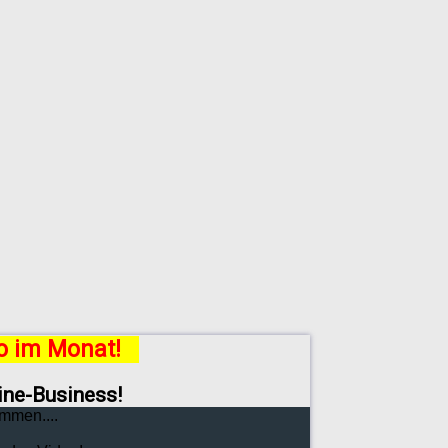
ro im Monat!
line-Business!
mmen....