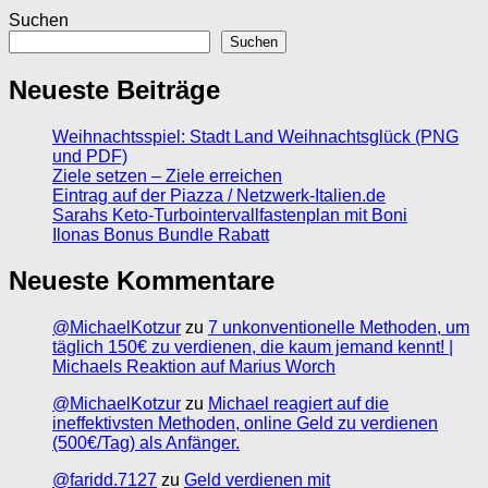
Suchen
Suchen
Neueste Beiträge
Weihnachtsspiel: Stadt Land Weihnachtsglück (PNG
und PDF)
Ziele setzen – Ziele erreichen
Eintrag auf der Piazza / Netzwerk-Italien.de
Sarahs Keto-Turbointervallfastenplan mit Boni
Ilonas Bonus Bundle Rabatt
Neueste Kommentare
@MichaelKotzur
zu
7 unkonventionelle Methoden, um
täglich 150€ zu verdienen, die kaum jemand kennt! |
Michaels Reaktion auf Marius Worch
@MichaelKotzur
zu
Michael reagiert auf die
ineffektivsten Methoden, online Geld zu verdienen
(500€/Tag) als Anfänger.
@faridd.7127
zu
Geld verdienen mit