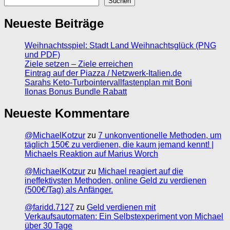
Suchen
Neueste Beiträge
Weihnachtsspiel: Stadt Land Weihnachtsglück (PNG
und PDF)
Ziele setzen – Ziele erreichen
Eintrag auf der Piazza / Netzwerk-Italien.de
Sarahs Keto-Turbointervallfastenplan mit Boni
Ilonas Bonus Bundle Rabatt
Neueste Kommentare
@MichaelKotzur
zu
7 unkonventionelle Methoden, um
täglich 150€ zu verdienen, die kaum jemand kennt! |
Michaels Reaktion auf Marius Worch
@MichaelKotzur
zu
Michael reagiert auf die
ineffektivsten Methoden, online Geld zu verdienen
(500€/Tag) als Anfänger.
@faridd.7127
zu
Geld verdienen mit
Verkaufsautomaten: Ein Selbstexperiment von Michael
über 30 Tage