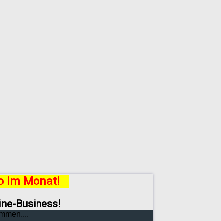
ro im Monat!
line-Business!
mmen....