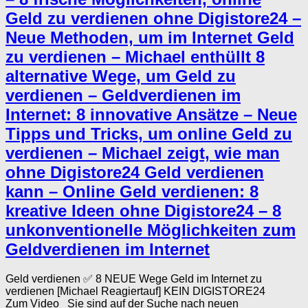
Geld zu verdienen ohne Digistore24 –
Neue Methoden, um im Internet Geld
zu verdienen – Michael enthüllt 8
alternative Wege, um Geld zu
verdienen – Geldverdienen im
Internet: 8 innovative Ansätze – Neue
Tipps und Tricks, um online Geld zu
verdienen – Michael zeigt, wie man
ohne Digistore24 Geld verdienen
kann – Online Geld verdienen: 8
kreative Ideen ohne Digistore24 – 8
unkonventionelle Möglichkeiten zum
Geldverdienen im Internet
Geld verdienen ✅ 8 NEUE Wege Geld im Internet zu
verdienen [Michael Reagiertauf] KEIN DIGISTORE24
Zum Video Sie sind auf der Suche nach neuen