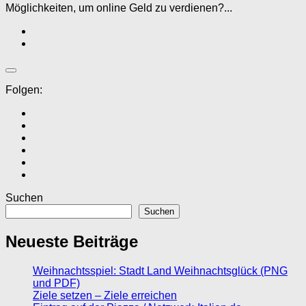
Möglichkeiten, um online Geld zu verdienen?...
Folgen:
Suchen
Suchen
Neueste Beiträge
Weihnachtsspiel: Stadt Land Weihnachtsglück (PNG
und PDF)
Ziele setzen – Ziele erreichen