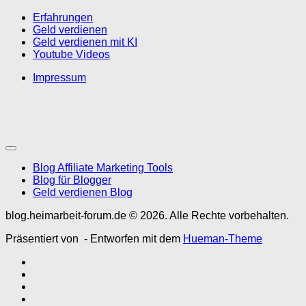
Erfahrungen
Geld verdienen
Geld verdienen mit KI
Youtube Videos
Impressum
Blog Affiliate Marketing Tools
Blog für Blogger
Geld verdienen Blog
blog.heimarbeit-forum.de © 2026. Alle Rechte vorbehalten.
Präsentiert von
- Entworfen mit dem
Hueman-Theme