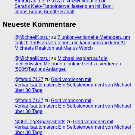
Eintrag auf der Piazza / Netzwerk-Italien.de
Sarahs Keto-Turbointervallfastenplan mit Boni
Ilonas Bonus Bundle Rabatt
Neueste Kommentare
@MichaelKotzur
zu
7 unkonventionelle Methoden, um
täglich 150€ zu verdienen, die kaum jemand kennt! |
Michaels Reaktion auf Marius Worch
@MichaelKotzur
zu
Michael reagiert auf die
ineffektivsten Methoden, online Geld zu verdienen
(500€/Tag) als Anfänger.
@faridd.7127
zu
Geld verdienen mit
Verkaufsautomaten: Ein Selbstexperiment von Michael
über 30 Tage
@faridd.7127
zu
Geld verdienen mit
Verkaufsautomaten: Ein Selbstexperiment von Michael
über 30 Tage
@365TageSpassShorts
zu
Geld verdienen mit
Verkaufsautomaten: Ein Selbstexperiment von Michael
über 30 Tage