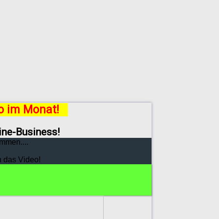
ro im Monat!
line-Business!
mmen....
h das Video!