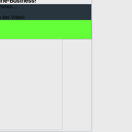
line-Business!
mmen....
h das Video!