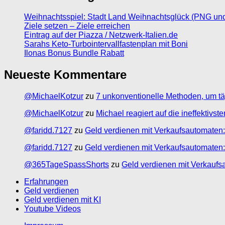
Weihnachtsspiel: Stadt Land Weihnachtsglück (PNG un
Ziele setzen – Ziele erreichen
Eintrag auf der Piazza / Netzwerk-Italien.de
Sarahs Keto-Turbointervallfastenplan mit Boni
Ilonas Bonus Bundle Rabatt
Neueste Kommentare
@MichaelKotzur
zu
7 unkonventionelle Methoden, um tä
@MichaelKotzur
zu
Michael reagiert auf die ineffektivs
@faridd.7127
zu
Geld verdienen mit Verkaufsautomaten:
@faridd.7127
zu
Geld verdienen mit Verkaufsautomaten:
@365TageSpassShorts
zu
Geld verdienen mit Verkaufs
Erfahrungen
Geld verdienen
Geld verdienen mit KI
Youtube Videos