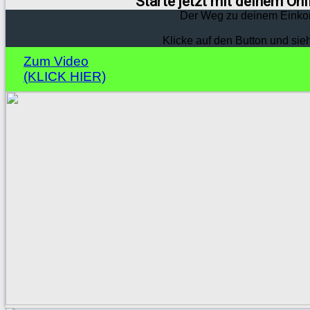
Starte jetzt mit deinem On
Der Weg zu deinem Einko
Klicke auf den Button und sie
Zum Video
(KLICK HIER)