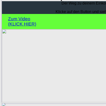
Der Weg zu deinem Einko
Klicke auf den Button und sie
Zum Video
(KLICK HIER)