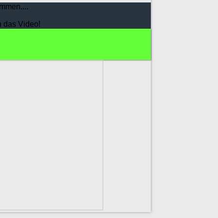
mmen....
h das Video!