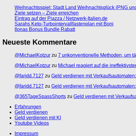
Weihnachtsspiel: Stadt Land Weihnachtsglück (PNG un
Ziele setzen – Ziele erreichen
Eintrag auf der Piazza / Netzwerk-Italien.de
Sarahs Keto-Turbointervallfastenplan mit Boni
Ilonas Bonus Bundle Rabatt
Neueste Kommentare
@MichaelKotzur
zu
7 unkonventionelle Methoden, um tä
@MichaelKotzur
zu
Michael reagiert auf die ineffektivs
@faridd.7127
zu
Geld verdienen mit Verkaufsautomaten:
@faridd.7127
zu
Geld verdienen mit Verkaufsautomaten:
@365TageSpassShorts
zu
Geld verdienen mit Verkaufs
Erfahrungen
Geld verdienen
Geld verdienen mit KI
Youtube Videos
Impressum