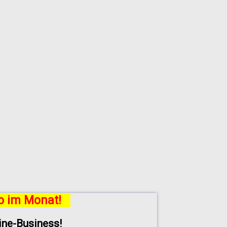
ro im Monat!
line-Business!