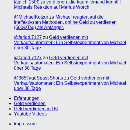
täglich 150€ zu verdienen, die kaum jemand kennt! |
Michaels Reaktion auf Marius Worch
@MichaelKotzur
zu
Michael reagiert auf die
ineffektivsten Methoden, online Geld zu verdienen
(500€/Tag) als Anfänger.
@faridd.7127
zu
Geld verdienen mit
Verkaufsautomaten: Ein Selbstexperiment von Michael
über 30 Tage
@faridd.7127
zu
Geld verdienen mit
Verkaufsautomaten: Ein Selbstexperiment von Michael
über 30 Tage
@365TageSpassShorts
zu
Geld verdienen mit
Verkaufsautomaten: Ein Selbstexperiment von Michael
über 30 Tage
Erfahrungen
Geld verdienen
Geld verdienen mit KI
Youtube Videos
Impressum