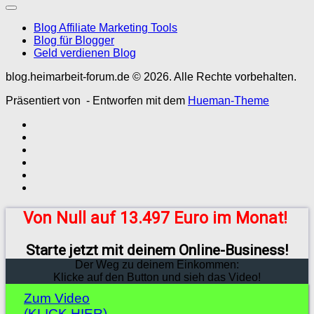
Blog Affiliate Marketing Tools
Blog für Blogger
Geld verdienen Blog
blog.heimarbeit-forum.de © 2026. Alle Rechte vorbehalten.
Präsentiert von
- Entworfen mit dem
Hueman-Theme
Von Null auf 13.497 Euro im Monat!
Starte jetzt mit deinem Online-Business!
Der Weg zu deinem Einkommen:
Klicke auf den Button und sieh das Video!
Zum Video
(KLICK HIER)