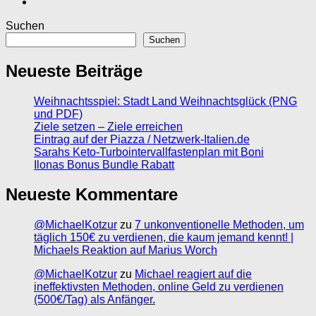
Suchen
Suchen
Neueste Beiträge
Weihnachtsspiel: Stadt Land Weihnachtsglück (PNG
und PDF)
Ziele setzen – Ziele erreichen
Eintrag auf der Piazza / Netzwerk-Italien.de
Sarahs Keto-Turbointervallfastenplan mit Boni
Ilonas Bonus Bundle Rabatt
Neueste Kommentare
@MichaelKotzur
zu
7 unkonventionelle Methoden, um
täglich 150€ zu verdienen, die kaum jemand kennt! |
Michaels Reaktion auf Marius Worch
@MichaelKotzur
zu
Michael reagiert auf die
ineffektivsten Methoden, online Geld zu verdienen
(500€/Tag) als Anfänger.