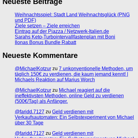
Neueste Beiträge
Weihnachtsspiel: Stadt Land Weihnachtsglück (PNG
und PDF)
Ziele setzen – Ziele erreichen
Eintrag auf der Piazza / Netzwerk-Italien.de
Sarahs Keto-Turbointervallfastenplan mit Boni
Ilonas Bonus Bundle Rabatt
Neueste Kommentare
@MichaelKotzur
zu
7 unkonventionelle Methoden, um
täglich 150€ zu verdienen, die kaum jemand kennt! |
Michaels Reaktion auf Marius Worch
@MichaelKotzur
zu
Michael reagiert auf die
ineffektivsten Methoden, online Geld zu verdienen
(500€/Tag) als Anfänger.
@faridd.7127
zu
Geld verdienen mit
Verkaufsautomaten: Ein Selbstexperiment von Michael
über 30 Tage
@faridd.7127
zu
Geld verdienen mit