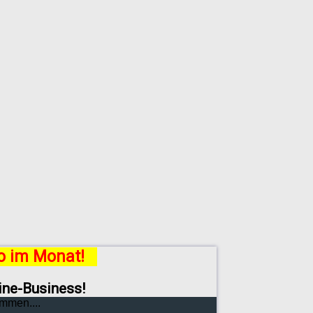
ro im Monat!
line-Business!
mmen....