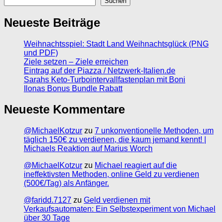
Suchen
Neueste Beiträge
Weihnachtsspiel: Stadt Land Weihnachtsglück (PNG
und PDF)
Ziele setzen – Ziele erreichen
Eintrag auf der Piazza / Netzwerk-Italien.de
Sarahs Keto-Turbointervallfastenplan mit Boni
Ilonas Bonus Bundle Rabatt
Neueste Kommentare
@MichaelKotzur
zu
7 unkonventionelle Methoden, um
täglich 150€ zu verdienen, die kaum jemand kennt! |
Michaels Reaktion auf Marius Worch
@MichaelKotzur
zu
Michael reagiert auf die
ineffektivsten Methoden, online Geld zu verdienen
(500€/Tag) als Anfänger.
@faridd.7127
zu
Geld verdienen mit
Verkaufsautomaten: Ein Selbstexperiment von Michael
über 30 Tage