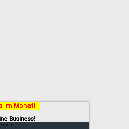
ro im Monat!
line-Business!
mmen....