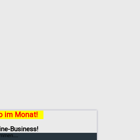
ro im Monat!
line-Business!
mmen....