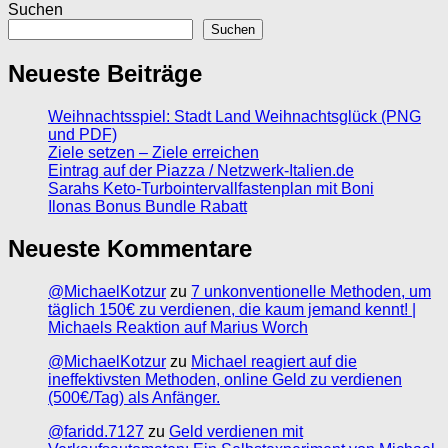
Suchen
Suchen
Neueste Beiträge
Weihnachtsspiel: Stadt Land Weihnachtsglück (PNG
und PDF)
Ziele setzen – Ziele erreichen
Eintrag auf der Piazza / Netzwerk-Italien.de
Sarahs Keto-Turbointervallfastenplan mit Boni
Ilonas Bonus Bundle Rabatt
Neueste Kommentare
@MichaelKotzur
zu
7 unkonventionelle Methoden, um
täglich 150€ zu verdienen, die kaum jemand kennt! |
Michaels Reaktion auf Marius Worch
@MichaelKotzur
zu
Michael reagiert auf die
ineffektivsten Methoden, online Geld zu verdienen
(500€/Tag) als Anfänger.
@faridd.7127
zu
Geld verdienen mit