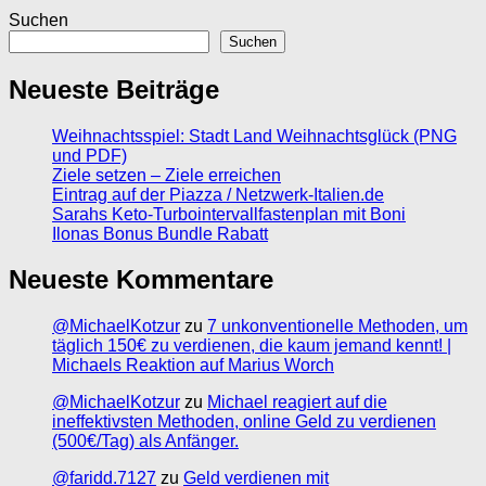
Suchen
Suchen
Neueste Beiträge
Weihnachtsspiel: Stadt Land Weihnachtsglück (PNG
und PDF)
Ziele setzen – Ziele erreichen
Eintrag auf der Piazza / Netzwerk-Italien.de
Sarahs Keto-Turbointervallfastenplan mit Boni
Ilonas Bonus Bundle Rabatt
Neueste Kommentare
@MichaelKotzur
zu
7 unkonventionelle Methoden, um
täglich 150€ zu verdienen, die kaum jemand kennt! |
Michaels Reaktion auf Marius Worch
@MichaelKotzur
zu
Michael reagiert auf die
ineffektivsten Methoden, online Geld zu verdienen
(500€/Tag) als Anfänger.
@faridd.7127
zu
Geld verdienen mit