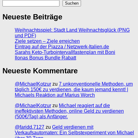
Suchen
Neueste Beiträge
Weihnachtsspiel: Stadt Land Weihnachtsglück (PNG
und PDF)
Ziele setzen – Ziele erreichen
Eintrag auf der Piazza / Netzwerk-Italien.de
Sarahs Keto-Turbointervallfastenplan mit Boni
Ilonas Bonus Bundle Rabatt
Neueste Kommentare
@MichaelKotzur
zu
7 unkonventionelle Methoden, um
täglich 150€ zu verdienen, die kaum jemand kennt! |
Michaels Reaktion auf Marius Worch
@MichaelKotzur
zu
Michael reagiert auf die
ineffektivsten Methoden, online Geld zu verdienen
(500€/Tag) als Anfänger.
@faridd.7127
zu
Geld verdienen mit
Verkaufsautomaten: Ein Selbstexperiment von Michael