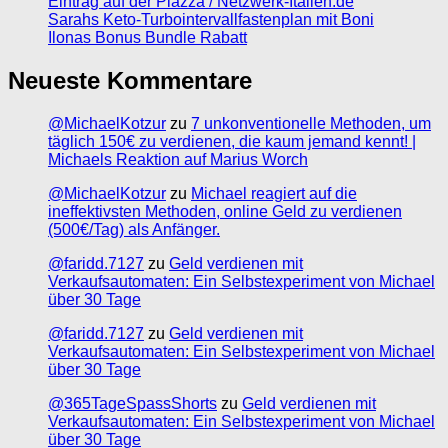
Eintrag auf der Piazza / Netzwerk-Italien.de
Sarahs Keto-Turbointervallfastenplan mit Boni
Ilonas Bonus Bundle Rabatt
Neueste Kommentare
@MichaelKotzur
zu
7 unkonventionelle Methoden, um
täglich 150€ zu verdienen, die kaum jemand kennt! |
Michaels Reaktion auf Marius Worch
@MichaelKotzur
zu
Michael reagiert auf die
ineffektivsten Methoden, online Geld zu verdienen
(500€/Tag) als Anfänger.
@faridd.7127
zu
Geld verdienen mit
Verkaufsautomaten: Ein Selbstexperiment von Michael
über 30 Tage
@faridd.7127
zu
Geld verdienen mit
Verkaufsautomaten: Ein Selbstexperiment von Michael
über 30 Tage
@365TageSpassShorts
zu
Geld verdienen mit
Verkaufsautomaten: Ein Selbstexperiment von Michael
über 30 Tage