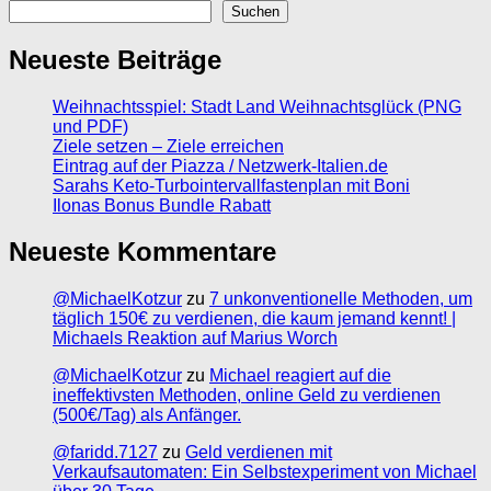
Suchen
Neueste Beiträge
Weihnachtsspiel: Stadt Land Weihnachtsglück (PNG
und PDF)
Ziele setzen – Ziele erreichen
Eintrag auf der Piazza / Netzwerk-Italien.de
Sarahs Keto-Turbointervallfastenplan mit Boni
Ilonas Bonus Bundle Rabatt
Neueste Kommentare
@MichaelKotzur
zu
7 unkonventionelle Methoden, um
täglich 150€ zu verdienen, die kaum jemand kennt! |
Michaels Reaktion auf Marius Worch
@MichaelKotzur
zu
Michael reagiert auf die
ineffektivsten Methoden, online Geld zu verdienen
(500€/Tag) als Anfänger.
@faridd.7127
zu
Geld verdienen mit
Verkaufsautomaten: Ein Selbstexperiment von Michael