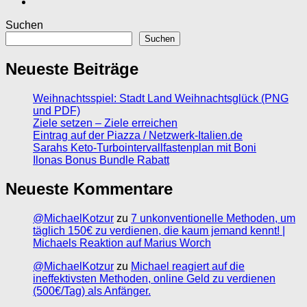
Suchen
Suchen
Neueste Beiträge
Weihnachtsspiel: Stadt Land Weihnachtsglück (PNG
und PDF)
Ziele setzen – Ziele erreichen
Eintrag auf der Piazza / Netzwerk-Italien.de
Sarahs Keto-Turbointervallfastenplan mit Boni
Ilonas Bonus Bundle Rabatt
Neueste Kommentare
@MichaelKotzur
zu
7 unkonventionelle Methoden, um
täglich 150€ zu verdienen, die kaum jemand kennt! |
Michaels Reaktion auf Marius Worch
@MichaelKotzur
zu
Michael reagiert auf die
ineffektivsten Methoden, online Geld zu verdienen
(500€/Tag) als Anfänger.