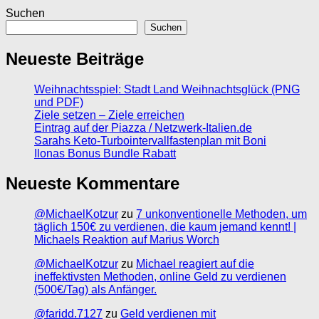
Suchen
Suchen
Neueste Beiträge
Weihnachtsspiel: Stadt Land Weihnachtsglück (PNG
und PDF)
Ziele setzen – Ziele erreichen
Eintrag auf der Piazza / Netzwerk-Italien.de
Sarahs Keto-Turbointervallfastenplan mit Boni
Ilonas Bonus Bundle Rabatt
Neueste Kommentare
@MichaelKotzur
zu
7 unkonventionelle Methoden, um
täglich 150€ zu verdienen, die kaum jemand kennt! |
Michaels Reaktion auf Marius Worch
@MichaelKotzur
zu
Michael reagiert auf die
ineffektivsten Methoden, online Geld zu verdienen
(500€/Tag) als Anfänger.
@faridd.7127
zu
Geld verdienen mit