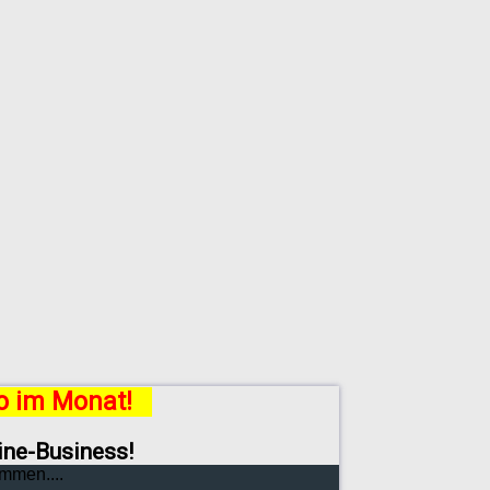
ro im Monat!
line-Business!
mmen....