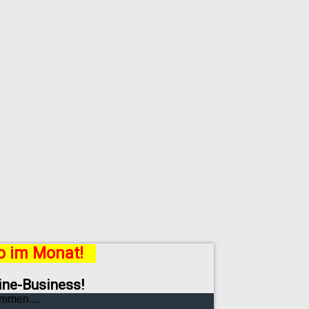
ro im Monat!
line-Business!
mmen....