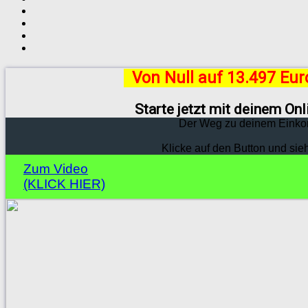
Von Null auf 13.497 Eu
Starte jetzt mit deinem On
Der Weg zu deinem Einko
Klicke auf den Button und sie
Zum Video
(KLICK HIER)