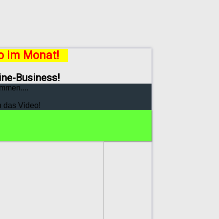
ro im Monat!
line-Business!
mmen....
h das Video!