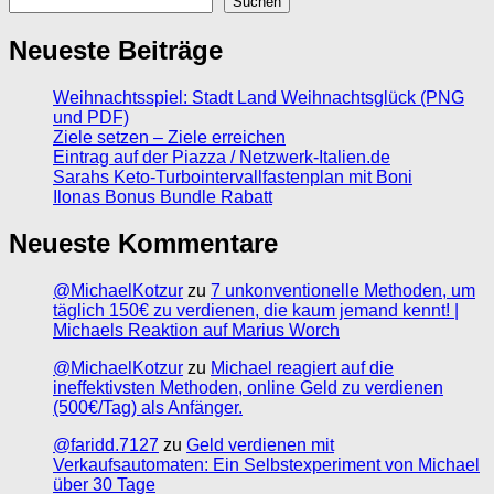
Suchen
Neueste Beiträge
Weihnachtsspiel: Stadt Land Weihnachtsglück (PNG
und PDF)
Ziele setzen – Ziele erreichen
Eintrag auf der Piazza / Netzwerk-Italien.de
Sarahs Keto-Turbointervallfastenplan mit Boni
Ilonas Bonus Bundle Rabatt
Neueste Kommentare
@MichaelKotzur
zu
7 unkonventionelle Methoden, um
täglich 150€ zu verdienen, die kaum jemand kennt! |
Michaels Reaktion auf Marius Worch
@MichaelKotzur
zu
Michael reagiert auf die
ineffektivsten Methoden, online Geld zu verdienen
(500€/Tag) als Anfänger.
@faridd.7127
zu
Geld verdienen mit
Verkaufsautomaten: Ein Selbstexperiment von Michael
über 30 Tage