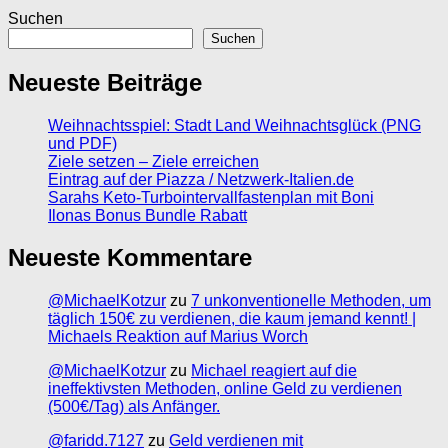
Suchen
Suchen
Neueste Beiträge
Weihnachtsspiel: Stadt Land Weihnachtsglück (PNG
und PDF)
Ziele setzen – Ziele erreichen
Eintrag auf der Piazza / Netzwerk-Italien.de
Sarahs Keto-Turbointervallfastenplan mit Boni
Ilonas Bonus Bundle Rabatt
Neueste Kommentare
@MichaelKotzur
zu
7 unkonventionelle Methoden, um
täglich 150€ zu verdienen, die kaum jemand kennt! |
Michaels Reaktion auf Marius Worch
@MichaelKotzur
zu
Michael reagiert auf die
ineffektivsten Methoden, online Geld zu verdienen
(500€/Tag) als Anfänger.
@faridd.7127
zu
Geld verdienen mit