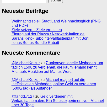
Suchen
Neueste Beiträge
Weihnachtsspiel: Stadt Land Weihnachtsglück (PNG
und PDF)
Ziele setzen – Ziele erreichen
Eintrag auf der Piazza / Netzwerk-Italien.de
Sarahs Keto-Turbointervallfastenplan mit Boni
Ilonas Bonus Bundle Rabatt
Neueste Kommentare
@MichaelKotzur
zu
7 unkonventionelle Methoden, um
täglich 150€ zu verdienen, die kaum jemand kennt! |
Michaels Reaktion auf Marius Worch
@MichaelKotzur
zu
Michael reagiert auf die
ineffektivsten Methoden, online Geld zu verdienen
(500€/Tag) als Anfänger.
@faridd.7127
zu
Geld verdienen mit
Verkaufsautomaten: Ein Selbstexperiment von Michael
über 30 Tage