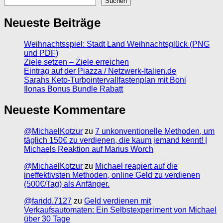
Suchen
Neueste Beiträge
Weihnachtsspiel: Stadt Land Weihnachtsglück (PNG
und PDF)
Ziele setzen – Ziele erreichen
Eintrag auf der Piazza / Netzwerk-Italien.de
Sarahs Keto-Turbointervallfastenplan mit Boni
Ilonas Bonus Bundle Rabatt
Neueste Kommentare
@MichaelKotzur
zu
7 unkonventionelle Methoden, um
täglich 150€ zu verdienen, die kaum jemand kennt! |
Michaels Reaktion auf Marius Worch
@MichaelKotzur
zu
Michael reagiert auf die
ineffektivsten Methoden, online Geld zu verdienen
(500€/Tag) als Anfänger.
@faridd.7127
zu
Geld verdienen mit
Verkaufsautomaten: Ein Selbstexperiment von Michael
über 30 Tage