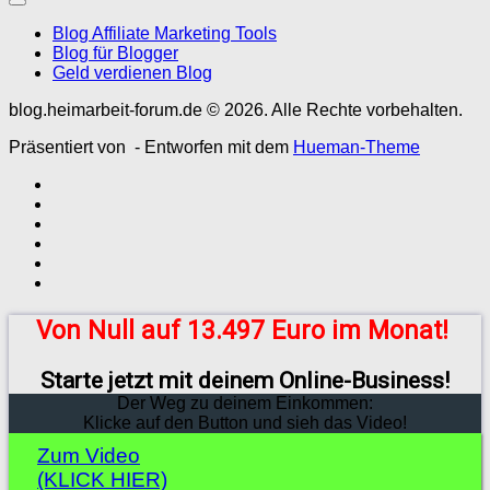
Blog Affiliate Marketing Tools
Blog für Blogger
Geld verdienen Blog
blog.heimarbeit-forum.de © 2026. Alle Rechte vorbehalten.
Präsentiert von
- Entworfen mit dem
Hueman-Theme
Von Null auf 13.497 Euro im Monat!
Starte jetzt mit deinem Online-Business!
Der Weg zu deinem Einkommen:
Klicke auf den Button und sieh das Video!
Zum Video
(KLICK HIER)