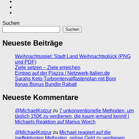
Suchen
Suchen
Neueste Beiträge
Weihnachtsspiel: Stadt Land Weihnachtsglück (PNG
und PDF)
Ziele setzen – Ziele erreichen
Eintrag auf der Piazza / Netzwerk-Italien.de
Sarahs Keto-Turbointervallfastenplan mit Boni
Ilonas Bonus Bundle Rabatt
Neueste Kommentare
@MichaelKotzur
zu
7 unkonventionelle Methoden, um
täglich 150€ zu verdienen, die kaum jemand kennt! |
Michaels Reaktion auf Marius Worch
@MichaelKotzur
zu
Michael reagiert auf die
ineffektivsten Methoden, online Geld zu verdienen