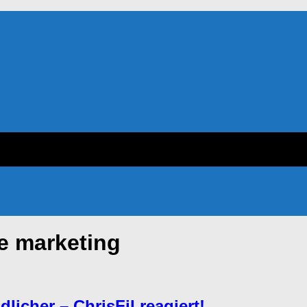
ate marketing
licher – ChrisFil reagiert!