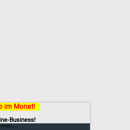
ro im Monat!
line-Business!
mmen....