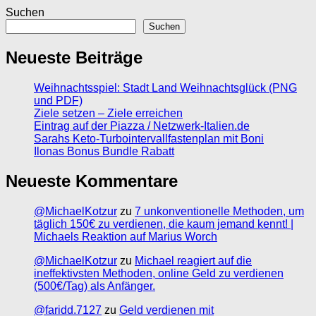
Suchen
Suchen
Neueste Beiträge
Weihnachtsspiel: Stadt Land Weihnachtsglück (PNG
und PDF)
Ziele setzen – Ziele erreichen
Eintrag auf der Piazza / Netzwerk-Italien.de
Sarahs Keto-Turbointervallfastenplan mit Boni
Ilonas Bonus Bundle Rabatt
Neueste Kommentare
@MichaelKotzur
zu
7 unkonventionelle Methoden, um
täglich 150€ zu verdienen, die kaum jemand kennt! |
Michaels Reaktion auf Marius Worch
@MichaelKotzur
zu
Michael reagiert auf die
ineffektivsten Methoden, online Geld zu verdienen
(500€/Tag) als Anfänger.
@faridd.7127
zu
Geld verdienen mit