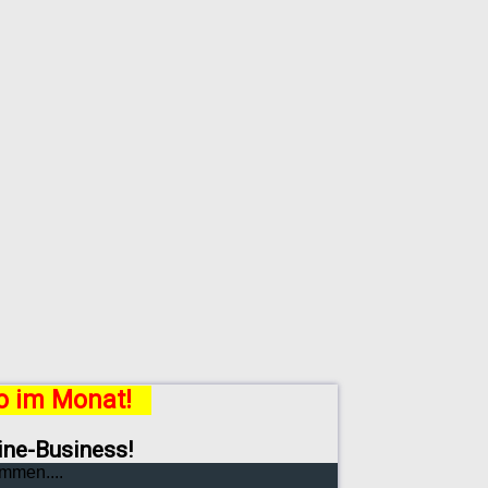
ro im Monat!
line-Business!
mmen....