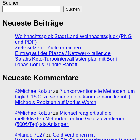
Suchen
Suchen
Neueste Beiträge
Weihnachtsspiel: Stadt Land Weihnachtsglück (PNG
und PDF)
Ziele setzen – Ziele erreichen
Eintrag auf der Piazza / Netzwerk-Italien.de
Sarahs Keto-Turbointervallfastenplan mit Boni
Ilonas Bonus Bundle Rabatt
Neueste Kommentare
@MichaelKotzur
zu
7 unkonventionelle Methoden, um
täglich 150€ zu verdienen, die kaum jemand kennt! |
Michaels Reaktion auf Marius Worch
@MichaelKotzur
zu
Michael reagiert auf die
ineffektivsten Methoden, online Geld zu verdienen
(500€/Tag) als Anfänger.
@faridd.7127
zu
Geld verdienen mit