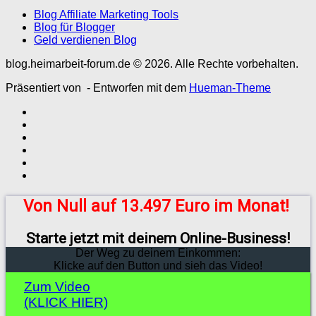
Blog Affiliate Marketing Tools
Blog für Blogger
Geld verdienen Blog
blog.heimarbeit-forum.de © 2026. Alle Rechte vorbehalten.
Präsentiert von
- Entworfen mit dem
Hueman-Theme
Von Null auf 13.497 Euro im Monat!
Starte jetzt mit deinem Online-Business!
Der Weg zu deinem Einkommen:
Klicke auf den Button und sieh das Video!
Zum Video
(KLICK HIER)