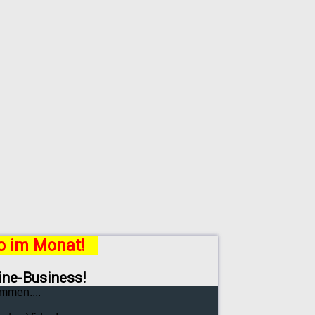
ro im Monat!
line-Business!
mmen....