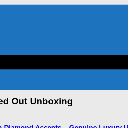
ced Out Unboxing
th Diamond Accents – Genuine Luxury U