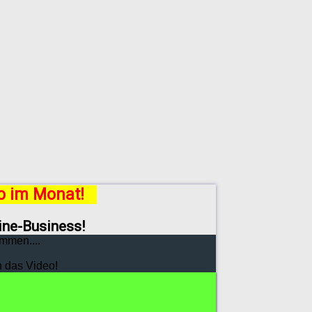
ro im Monat!
line-Business!
mmen....
h das Video!