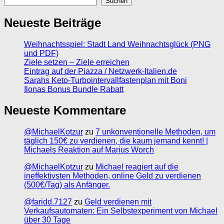
Suchen
Neueste Beiträge
Weihnachtsspiel: Stadt Land Weihnachtsglück (PNG
und PDF)
Ziele setzen – Ziele erreichen
Eintrag auf der Piazza / Netzwerk-Italien.de
Sarahs Keto-Turbointervallfastenplan mit Boni
Ilonas Bonus Bundle Rabatt
Neueste Kommentare
@MichaelKotzur
zu
7 unkonventionelle Methoden, um
täglich 150€ zu verdienen, die kaum jemand kennt! |
Michaels Reaktion auf Marius Worch
@MichaelKotzur
zu
Michael reagiert auf die
ineffektivsten Methoden, online Geld zu verdienen
(500€/Tag) als Anfänger.
@faridd.7127
zu
Geld verdienen mit
Verkaufsautomaten: Ein Selbstexperiment von Michael
über 30 Tage