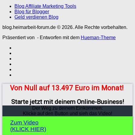
Blog Affiliate Marketing Tools
Blog für Blogger
Geld verdienen Blog
blog.heimarbeit-forum.de © 2026. Alle Rechte vorbehalten.
Präsentiert von
- Entworfen mit dem
Hueman-Theme
Von Null auf 13.497 Euro im Monat!
Starte jetzt mit deinem Online-Business!
Der Weg zu deinem Einkommen:
Klicke auf den Button und sieh das Video!
Zum Video
(KLICK HIER)