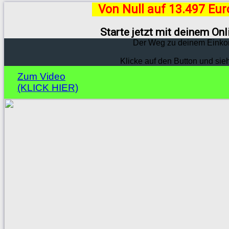
Von Null auf 13.497 Eu
Starte jetzt mit deinem On
Der Weg zu deinem Einko
Klicke auf den Button und sie
Zum Video
(KLICK HIER)