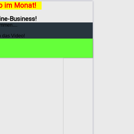
ro im Monat!
line-Business!
mmen....
h das Video!