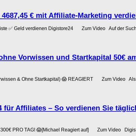
 4687,45 € mit Affiliate-Marketing verdi
ckliste ✅ Geld verdienen Digistore24 Zum Video Auf der Suche
 ohne Vorwissen und Startkapital 50€ am 
Vorwissen & Ohne Startkapital) 😱 REAGIERT Zum Video Als Af
für Affiliates – So verdienen Sie täglic
 – 300€ PRO TAG! 😱[Michael Reagiert auf] Zum Video Digistore