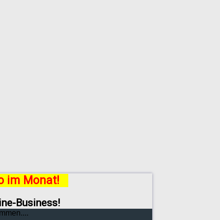
ro im Monat!
line-Business!
mmen....