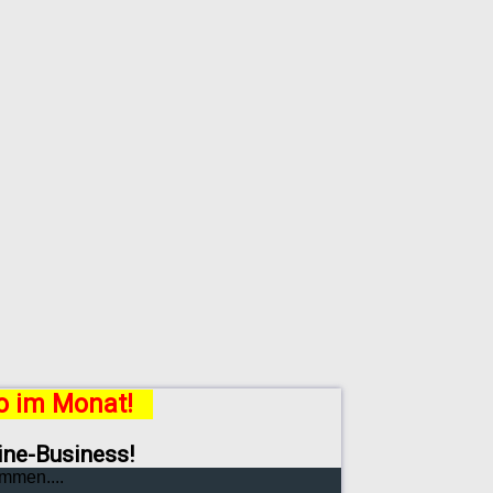
ro im Monat!
line-Business!
mmen....