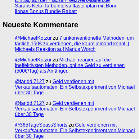
Eintrag auf der Piazza / Netzwerk-Italien.de
Sarahs Keto-Turbointervallfastenplan mit Boni
Ilonas Bonus Bundle Rabatt
Neueste Kommentare
@MichaelKotzur
zu
7 unkonventionelle Methoden, um
täglich 150€ zu verdienen, die kaum jemand kennt! |
Michaels Reaktion auf Marius Worch
@MichaelKotzur
zu
Michael reagiert auf die
ineffektivsten Methoden, online Geld zu verdienen
(500€/Tag) als Anfänger.
@faridd.7127
zu
Geld verdienen mit
Verkaufsautomaten: Ein Selbstexperiment von Michael
über 30 Tage
@faridd.7127
zu
Geld verdienen mit
Verkaufsautomaten: Ein Selbstexperiment von Michael
über 30 Tage
@365TageSpassShorts
zu
Geld verdienen mit
Verkaufsautomaten: Ein Selbstexperiment von Michael
über 30 Tage