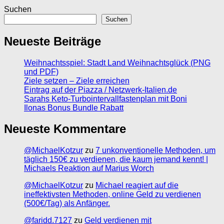
Suchen
Suchen
Neueste Beiträge
Weihnachtsspiel: Stadt Land Weihnachtsglück (PNG
und PDF)
Ziele setzen – Ziele erreichen
Eintrag auf der Piazza / Netzwerk-Italien.de
Sarahs Keto-Turbointervallfastenplan mit Boni
Ilonas Bonus Bundle Rabatt
Neueste Kommentare
@MichaelKotzur
zu
7 unkonventionelle Methoden, um
täglich 150€ zu verdienen, die kaum jemand kennt! |
Michaels Reaktion auf Marius Worch
@MichaelKotzur
zu
Michael reagiert auf die
ineffektivsten Methoden, online Geld zu verdienen
(500€/Tag) als Anfänger.
@faridd.7127
zu
Geld verdienen mit