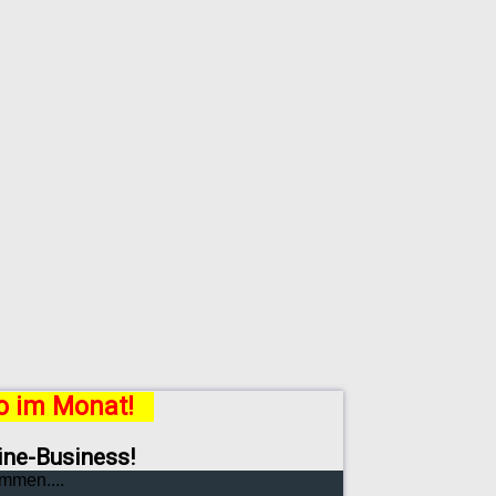
ro im Monat!
line-Business!
mmen....