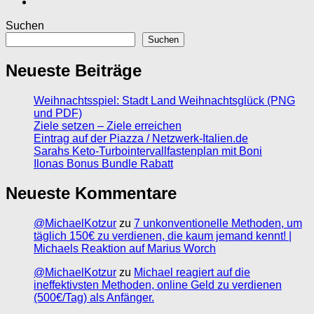
Suchen
Suchen
Neueste Beiträge
Weihnachtsspiel: Stadt Land Weihnachtsglück (PNG
und PDF)
Ziele setzen – Ziele erreichen
Eintrag auf der Piazza / Netzwerk-Italien.de
Sarahs Keto-Turbointervallfastenplan mit Boni
Ilonas Bonus Bundle Rabatt
Neueste Kommentare
@MichaelKotzur
zu
7 unkonventionelle Methoden, um
täglich 150€ zu verdienen, die kaum jemand kennt! |
Michaels Reaktion auf Marius Worch
@MichaelKotzur
zu
Michael reagiert auf die
ineffektivsten Methoden, online Geld zu verdienen
(500€/Tag) als Anfänger.