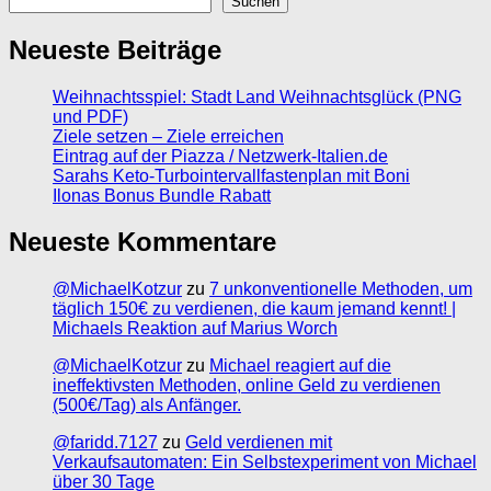
Suchen
Neueste Beiträge
Weihnachtsspiel: Stadt Land Weihnachtsglück (PNG
und PDF)
Ziele setzen – Ziele erreichen
Eintrag auf der Piazza / Netzwerk-Italien.de
Sarahs Keto-Turbointervallfastenplan mit Boni
Ilonas Bonus Bundle Rabatt
Neueste Kommentare
@MichaelKotzur
zu
7 unkonventionelle Methoden, um
täglich 150€ zu verdienen, die kaum jemand kennt! |
Michaels Reaktion auf Marius Worch
@MichaelKotzur
zu
Michael reagiert auf die
ineffektivsten Methoden, online Geld zu verdienen
(500€/Tag) als Anfänger.
@faridd.7127
zu
Geld verdienen mit
Verkaufsautomaten: Ein Selbstexperiment von Michael
über 30 Tage