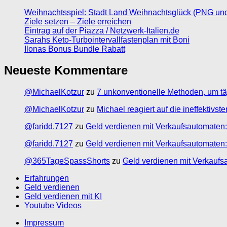
Weihnachtsspiel: Stadt Land Weihnachtsglück (PNG un
Ziele setzen – Ziele erreichen
Eintrag auf der Piazza / Netzwerk-Italien.de
Sarahs Keto-Turbointervallfastenplan mit Boni
Ilonas Bonus Bundle Rabatt
Neueste Kommentare
@MichaelKotzur
zu
7 unkonventionelle Methoden, um tä
@MichaelKotzur
zu
Michael reagiert auf die ineffektivs
@faridd.7127
zu
Geld verdienen mit Verkaufsautomaten:
@faridd.7127
zu
Geld verdienen mit Verkaufsautomaten:
@365TageSpassShorts
zu
Geld verdienen mit Verkaufs
Erfahrungen
Geld verdienen
Geld verdienen mit KI
Youtube Videos
Impressum