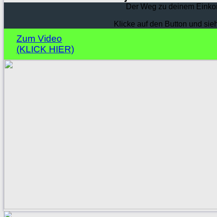
Der Weg zu deinem Einko
Klicke auf den Button und sie
Zum Video
(KLICK HIER)