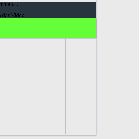
mmen....
h das Video!