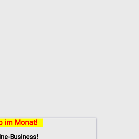
ro im Monat!
line-Business!