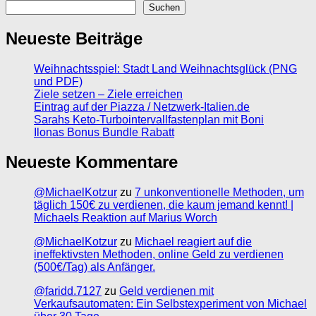
Suchen
Neueste Beiträge
Weihnachtsspiel: Stadt Land Weihnachtsglück (PNG
und PDF)
Ziele setzen – Ziele erreichen
Eintrag auf der Piazza / Netzwerk-Italien.de
Sarahs Keto-Turbointervallfastenplan mit Boni
Ilonas Bonus Bundle Rabatt
Neueste Kommentare
@MichaelKotzur
zu
7 unkonventionelle Methoden, um
täglich 150€ zu verdienen, die kaum jemand kennt! |
Michaels Reaktion auf Marius Worch
@MichaelKotzur
zu
Michael reagiert auf die
ineffektivsten Methoden, online Geld zu verdienen
(500€/Tag) als Anfänger.
@faridd.7127
zu
Geld verdienen mit
Verkaufsautomaten: Ein Selbstexperiment von Michael